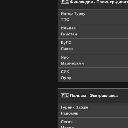
🇫🇮 Финляндия - Премьер-диви
Интер Турку
ТПС
Ильвес
Гнистан
КуПС
Лахти
Яро
Мариехамн
СИК
Оулу
🇵🇱 Польша - Экстракласса
Гурник Забже
Радомяк
Легия
Мотор