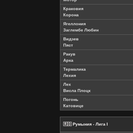
Краковия
Корона
Ягеллония
Заглембе Любин
Видзев
Пяст
Ракув
Арка
Термалика
Лехия
Лех
Висла Плоцк
Погонь
Катовице
🇷🇴 Румыния - Лига I