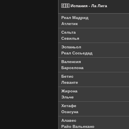
🇪🇸 Испания - Ла Лига
Реал Мадрид
Атлетик
Сельта
Севилья
Эспаньол
Реал Сосьедад
Валенсия
Барселона
Бетис
Леванте
Жирона
Эльче
Хетафе
Осасуна
Алавес
Райо Вальекано