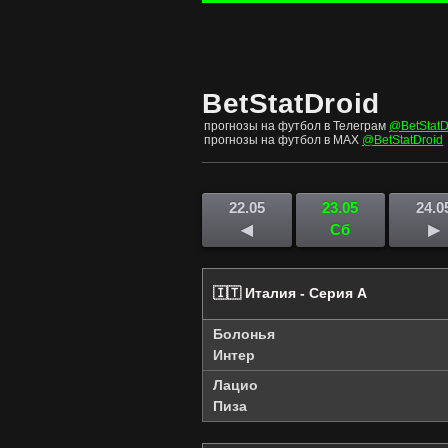
BetStatDroid
прогнозы на футбол в Телеграм
@BetStatD
прогнозы на футбол в MAX
@BetStatDroid
22.05
23.05
24.0
◀
Сб
▶
🇮🇹 Италия - Серия А
Болонья
Интер
Лацио
Пиза