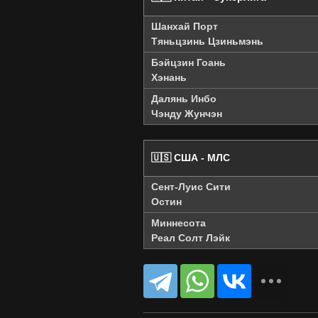
Шанхай Порт
Тяньцзинь Цзиньмэнь
Бэйцзин Гоань
Хэнань
Далянь Инбо
Чэнду Жунчэн
🇺🇸 США - МЛС
Сент-Луис Сити
Остин
Миннесота
Реал Солт Лэйк