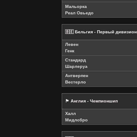
Мальорка
Реал Овьедо
🇧🇪 Бельгия - Первый дивизион
Левен
Генк
Стандард
Шарлеруа
Антверпен
Вестерло
🏴󠁧󠁢󠁥󠁮󠁧󠁿 Англия - Чемпионшип
Халл
Мидлсбро