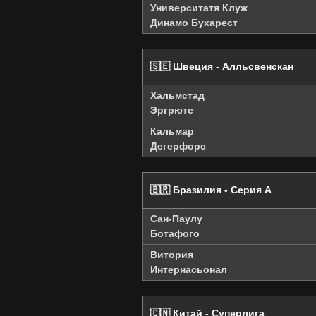
Университатя Клуж
Динамо Бухарест
🇸🇪 Швеция - Алльсвенскан
Хальмстад
Эргрюте
Кальмар
Дегерфорс
🇧🇷 Бразилия - Серия А
Сан-Паулу
Ботафого
Витория
Интернасьонал
🇨🇳 Китай - Суперлига