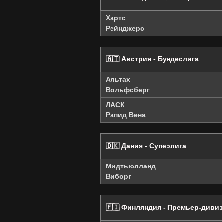
Хартс
Рейнджерс
🇦🇹 Австрия - Бундеслига
Альтах
Вольфсберг
ЛАСК
Рапид Вена
🇩🇰 Дания - Суперлига
Мидтьюлланд
Виборг
🇫🇮 Финляндия - Премьер-диви