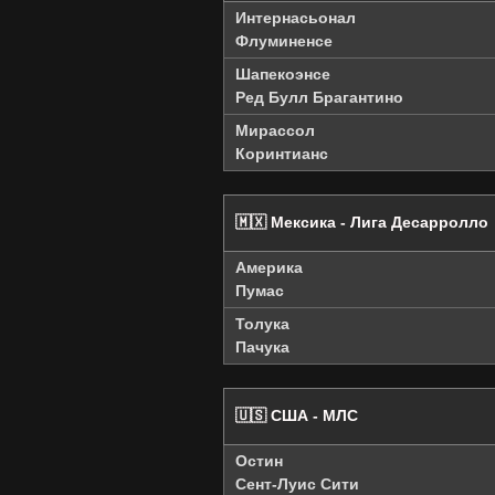
Интернасьонал
Флуминенсе
Шапекоэнсе
Ред Булл Брагантино
Мирассол
Коринтианс
🇲🇽 Мексика - Лига Десарролло
Америка
Пумас
Толука
Пачука
🇺🇸 США - МЛС
Остин
Сент-Луис Сити