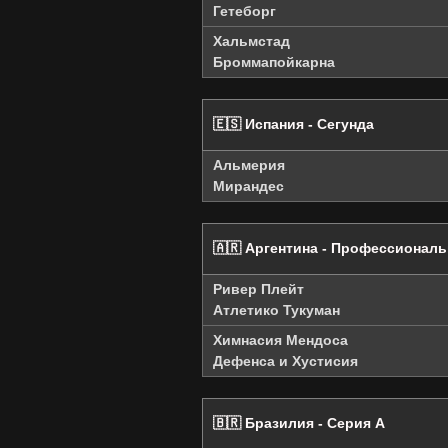
Гетеборг
Хальмстад
Броммапойкарна
🇪🇸 Испания - Сегунда
Альмерия
Мирандес
🇦🇷 Аргентина - Профессиональ
Ривер Плейт
Атлетико Тукуман
Химнасия Мендоса
Дефенса и Хустисия
🇧🇷 Бразилия - Серия А