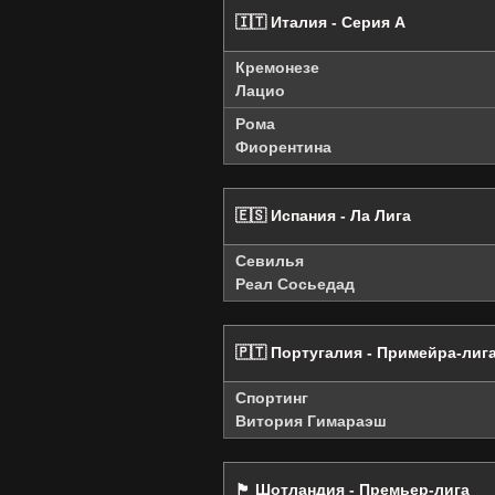
🇮🇹 Италия - Серия А
Кремонезе
Лацио
Рома
Фиорентина
🇪🇸 Испания - Ла Лига
Севилья
Реал Сосьедад
🇵🇹 Португалия - Примейра-лиг
Спортинг
Витория Гимараэш
🏴󠁧󠁢󠁳󠁣󠁴󠁿 Шотландия - Премьер-лига