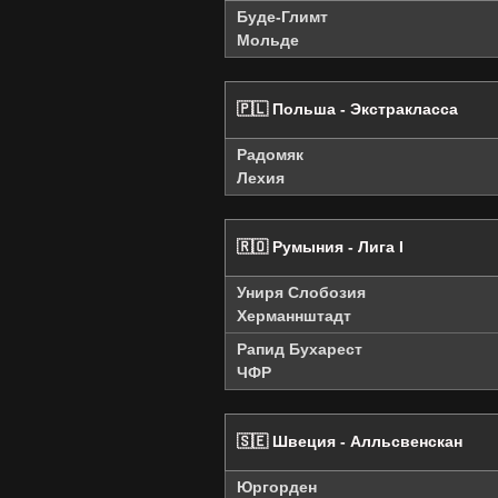
Буде-Глимт
Мольде
🇵🇱 Польша - Экстракласса
Радомяк
Лехия
🇷🇴 Румыния - Лига I
Униря Слобозия
Херманнштадт
Рапид Бухарест
ЧФР
🇸🇪 Швеция - Алльсвенскан
Юргорден