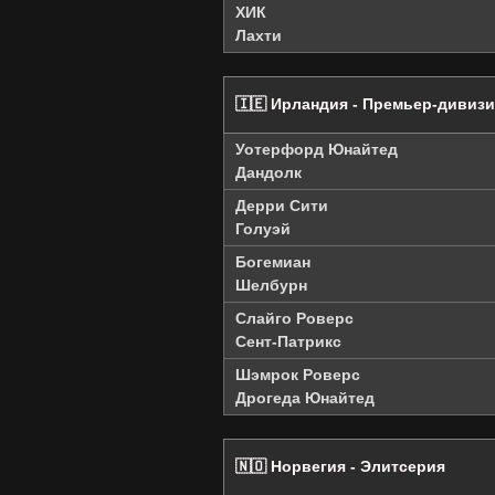
ХИК
Лахти
🇮🇪 Ирландия - Премьер-дивиз
Уотерфорд Юнайтед
Дандолк
Дерри Сити
Голуэй
Богемиан
Шелбурн
Слайго Роверc
Сент-Патрикс
Шэмрок Роверс
Дрогеда Юнайтед
🇳🇴 Норвегия - Элитсерия