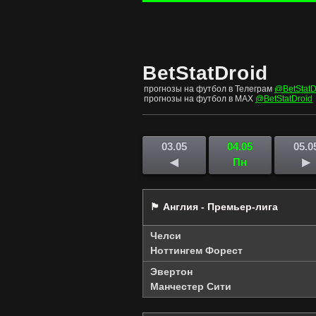
BetStatDroid
прогнозы на футбол в Телеграм
@BetStatD
прогнозы на футбол в MAX
@BetStatDroid
03.05
04.05
05.0
◀
Пн
▶
🏴󠁧󠁢󠁥󠁮󠁧󠁿 Англия - Премьер-лига
Челси
Ноттингем Форест
Эвертон
Манчестер Сити