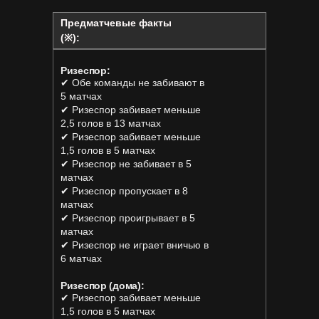
Предматчевые факты
(※):
Ризеспор:
✔ Обе команды не забивают в
5 матчах
✔ Ризеспор забивает меньше
2,5 голов в 13 матчах
✔ Ризеспор забивает меньше
1,5 голов в 5 матчах
✔ Ризеспор не забивает в 5
матчах
✔ Ризеспор пропускает в 8
матчах
✔ Ризеспор проигрывает в 5
матчах
✔ Ризеспор не играет вничью в
6 матчах
Ризеспор (дома):
✔ Ризеспор забивает меньше
1,5 голов в 5 матчах