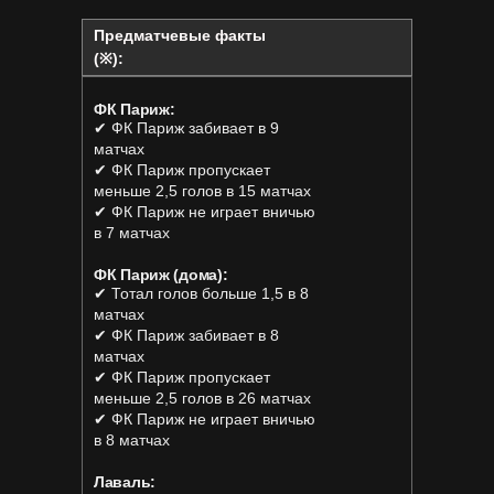
Предматчевые факты
(※):
ФК Париж:
✔ ФК Париж забивает в 9
матчах
✔ ФК Париж пропускает
меньше 2,5 голов в 15 матчах
✔ ФК Париж не играет вничью
в 7 матчах
ФК Париж (дома):
✔ Тотал голов больше 1,5 в 8
матчах
✔ ФК Париж забивает в 8
матчах
✔ ФК Париж пропускает
меньше 2,5 голов в 26 матчах
✔ ФК Париж не играет вничью
в 8 матчах
Лаваль: