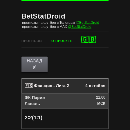
BetStatDroid
прогнозы на футбол в Телеграм
@BetStatDroid
прогнозы на футбол в MAX
@BetStatDroid
🇬🇧
ПРОГНОЗЫ
О ПРОЕКТЕ
НАЗАД
✘
🇫🇷 Франция - Лига 2
4 октября
ФК Париж
21:00
Лаваль
МСК
2:2(1:1)