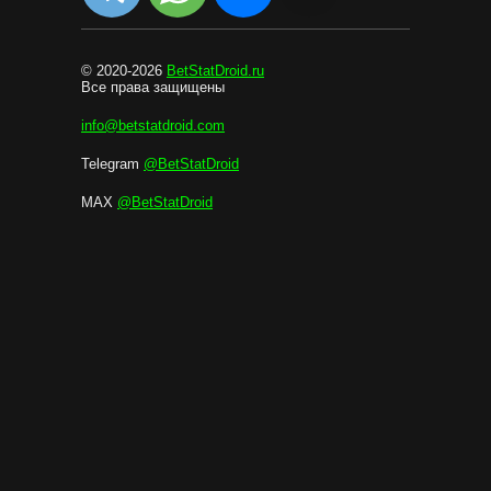
© 2020-
2026
BetStatDroid.ru
Все права защищены
info@betstatdroid.com
Telegram
@BetStatDroid
MAX
@BetStatDroid