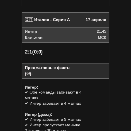
🇮🇹 Италия - Серия А
17 апреля
Интер
21:45
Кальяри
МСК
2:1(0:0)
Предматчевые факты
(※):
Интер:
✔ Обе команды забивают в 4
матчах
✔ Интер забивает в 4 матчах
Интер (дома):
✔ Интер забивает в 9 матчах
✔ Интер пропускает меньше
2,5 голов в 30 матчах