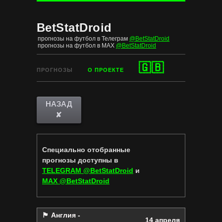
BetStatDroid
прогнозы на футбол в Телеграм
@BetStatDroid
прогнозы на футбол в MAX
@BetStatDroid
🇬🇧
ПРОГНОЗЫ
О ПРОЕКТЕ
НАЗАД
✘
Специально отобранные
прогнозы доступны в
TELEGRAM @BetStatDroid
и
MAX @BetStatDroid
🏴󠁧󠁢󠁥󠁮󠁧󠁿 Англия -
14 апреля