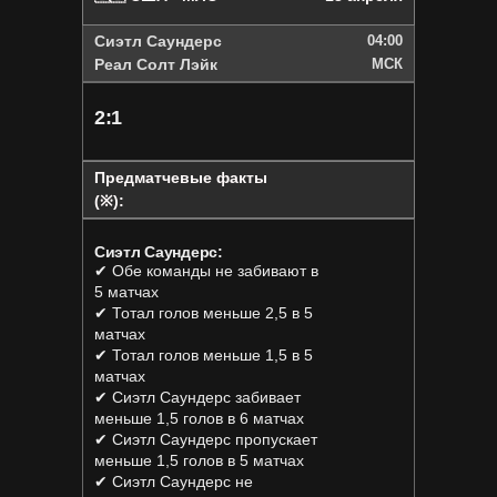
Сиэтл Саундерс
04:00
Реал Солт Лэйк
МСК
2:1
Предматчевые факты
(※):
Сиэтл Саундерс:
✔ Обе команды не забивают в
5 матчах
✔ Тотал голов меньше 2,5 в 5
матчах
✔ Тотал голов меньше 1,5 в 5
матчах
✔ Сиэтл Саундерс забивает
меньше 1,5 голов в 6 матчах
✔ Сиэтл Саундерс пропускает
меньше 1,5 голов в 5 матчах
✔ Сиэтл Саундерс не