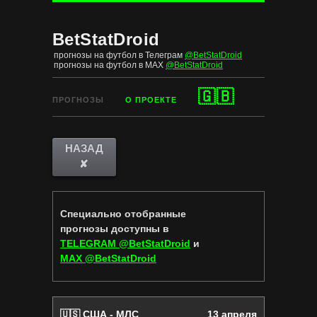
BetStatDroid
прогнозы на футбол в Телеграм
@BetStatDroid
прогнозы на футбол в MAX
@BetStatDroid
🇬🇧
ПРОГНОЗЫ
О ПРОЕКТЕ
НАЗАД
✘
Специально отобранные
прогнозы доступны в
TELEGRAM @BetStatDroid
и
MAX @BetStatDroid
🇺🇸 США - МЛС
13 апреля