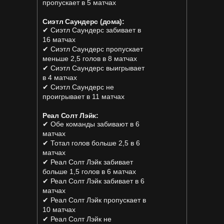
пропускает в 5 матчах
Сиэтл Саундерс (дома):
✔ Сиэтл Саундерс забивает в
16 матчах
✔ Сиэтл Саундерс пропускает
меньше 2,5 голов в 8 матчах
✔ Сиэтл Саундерс выигрывает
в 4 матчах
✔ Сиэтл Саундерс не
проигрывает в 11 матчах
Реал Солт Лэйк:
✔ Обе команды забивают в 6
матчах
✔ Тотал голов больше 2,5 в 6
матчах
✔ Реал Солт Лэйк забивает
больше 1,5 голов в 6 матчах
✔ Реал Солт Лэйк забивает в 6
матчах
✔ Реал Солт Лэйк пропускает в
10 матчах
✔ Реал Солт Лэйк не