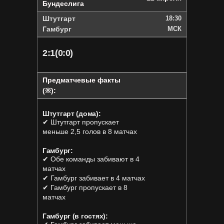
Бундеслига
Штутгарт
18:30
Гамбург
МСК
2:1(0:0)
Предматчевые факты
(※):
Штутгарт (дома):
✔ Штутгарт пропускает
меньше 2,5 голов в 8 матчах
Гамбург:
✔ Обе команды забивают в 4
матчах
✔ Гамбург забивает в 4 матчах
✔ Гамбург пропускает в 8
матчах
Гамбург (в гостях):