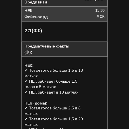
Эредивизи
НЕК
15:30
Фейеноорд
МСК
2:1(0:0)
Предматчевые факты
(※):
НЕК:
✔ Тотал голов больше 1,5 в 18
матчах
✔ НЕК забивает больше 1,5
голов в 5 матчах
✔ НЕК забивает в 18 матчах
НЕК (дома):
✔ Тотал голов больше 2,5 в 8
матчах
✔ Тотал голов больше 1,5 в 29
матчах