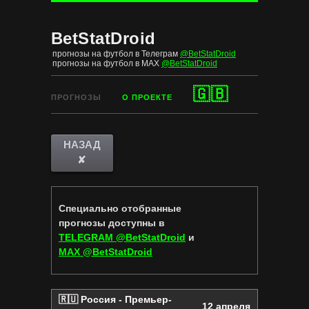
BetStatDroid
прогнозы на футбол в Телеграм
@BetStatDroid
прогнозы на футбол в MAX
@BetStatDroid
🇬🇧
ПРОГНОЗЫ
О ПРОЕКТЕ
НАЗАД
✘
Специально отобранные
прогнозы доступны в
TELEGRAM @BetStatDroid
и
MAX @BetStatDroid
🇷🇺 Россия - Премьер-
12 апреля