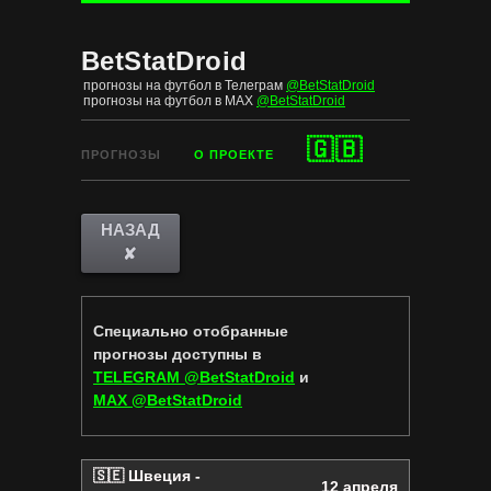
BetStatDroid
прогнозы на футбол в Телеграм
@BetStatDroid
прогнозы на футбол в MAX
@BetStatDroid
🇬🇧
ПРОГНОЗЫ
О ПРОЕКТЕ
НАЗАД
✘
Специально отобранные
прогнозы доступны в
TELEGRAM @BetStatDroid
и
MAX @BetStatDroid
🇸🇪 Швеция -
12 апреля