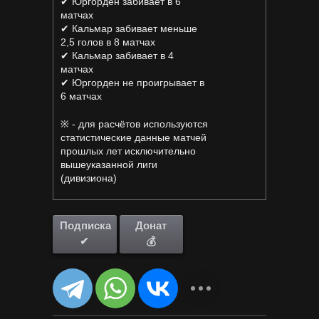
✔ Юргорден забивает в 6
матчах
✔ Кальмар забивает меньше
2,5 голов в 8 матчах
✔ Кальмар забивает в 4
матчах
✔ Юргорден не проигрывает в
6 матчах
※ - для расчётов используются
статистические данные матчей
прошлых лет исключительно
вышеуказанной лиги
(дивизиона)
Подписка
Донат
✔
💰