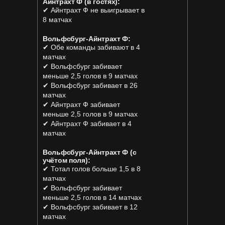
Айнтрахт Ф (в гостях):
✔ Айнтрахт Ф не выигрывает в
8 матчах
Вольфсбург-Айнтрахт Ф:
✔ Обе команды забивают в 4
матчах
✔ Вольфсбург забивает
меньше 2,5 голов в 9 матчах
✔ Вольфсбург забивает в 26
матчах
✔ Айнтрахт Ф забивает
меньше 2,5 голов в 9 матчах
✔ Айнтрахт Ф забивает в 4
матчах
Вольфсбург-Айнтрахт Ф (с
учётом поля):
✔ Тотал голов больше 1,5 в 8
матчах
✔ Вольфсбург забивает
меньше 2,5 голов в 14 матчах
✔ Вольфсбург забивает в 12
матчах