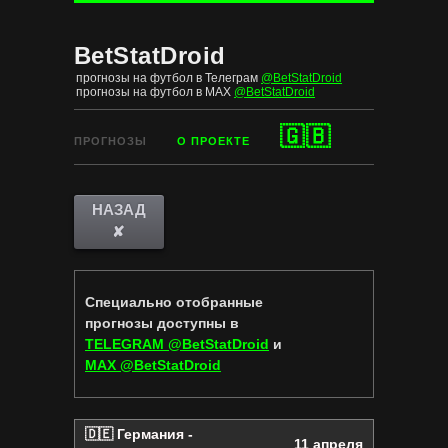
BetStatDroid
прогнозы на футбол в Телеграм
@BetStatDroid
прогнозы на футбол в MAX
@BetStatDroid
🇬🇧
ПРОГНОЗЫ
О ПРОЕКТЕ
НАЗАД
✘
Специально отобранные
прогнозы доступны в
TELEGRAM @BetStatDroid
и
MAX @BetStatDroid
🇩🇪 Германия -
11 апреля