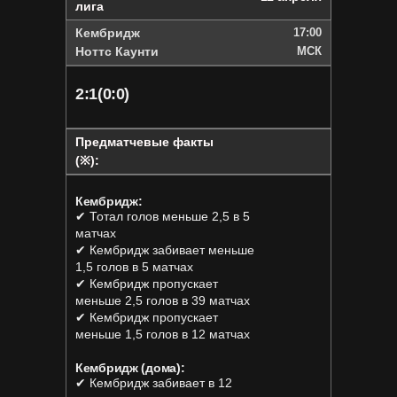
лига
Кембридж
17:00
Ноттс Каунти
МСК
2:1(0:0)
Предматчевые факты
(※):
Кембридж:
✔ Тотал голов меньше 2,5 в 5
матчах
✔ Кембридж забивает меньше
1,5 голов в 5 матчах
✔ Кембридж пропускает
меньше 2,5 голов в 39 матчах
✔ Кембридж пропускает
меньше 1,5 голов в 12 матчах
Кембридж (дома):
✔ Кембридж забивает в 12