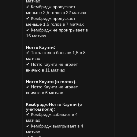
матчах
✔ Кембридж пропускает
меньше 2,5 голов в 22 матчах
✔ Кембридж пропускает
меньше 1,5 голов в 7 матчах
✔ Кембридж не проигрывает в
16 матчах
Ноттс Каунти:
✔ Тотал голов больше 1,5 в 8
матчах
✔ Ноттс Каунти не играет
вничью в 11 матчах
Ноттс Каунти (в гостях):
✔ Ноттс Каунти не играет
вничью в 6 матчах
Кембридж-Ноттс Каунти (с
учётом поля):
✔ Кембридж забивает в 4
матчах
✔ Кембридж выигрывает в 4
матчах