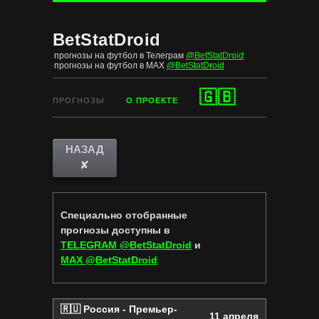
BetStatDroid
прогнозы на футбол в Телеграм
@BetStatDroid
прогнозы на футбол в MAX
@BetStatDroid
🇬🇧
ПРОГНОЗЫ
О ПРОЕКТЕ
НАЗАД
✘
Специально отобранные
прогнозы доступны в
TELEGRAM @BetStatDroid
и
MAX @BetStatDroid
🇷🇺 Россия - Премьер-
11 апреля