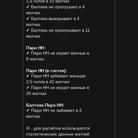
1,5 голов в 10 матчах
✔ Балтика не пропускает в 4
матчах
✔ Балтика выигрывает в 4
матчах
✔ Балтика не проигрывает в 11
матчах
Пари НН:
✔ Пари НН не играет вничью в
8 матчах
Пари НН (в гостях):
✔ Пари НН забивает меньше
2,5 голов в 42 матчах
✔ Пари НН не играет вничью в
20 матчах
Балтика-Пари НН:
✔ Пари НН не забивает в 3
матчах
※ - для расчётов используются
статистические данные матчей