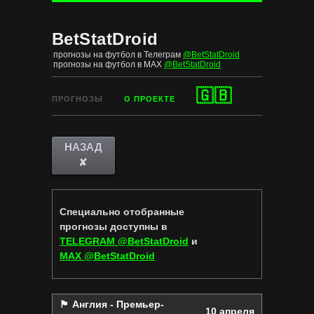
BetStatDroid
прогнозы на футбол в Телеграм
@BetStatDroid
прогнозы на футбол в MAX
@BetStatDroid
🇬🇧
ПРОГНОЗЫ
О ПРОЕКТЕ
НАЗАД
✘
Специально отобранные
прогнозы доступны в
TELEGRAM @BetStatDroid
и
MAX @BetStatDroid
🏴󠁧󠁢󠁥󠁮󠁧󠁿 Англия - Премьер-
10 апреля