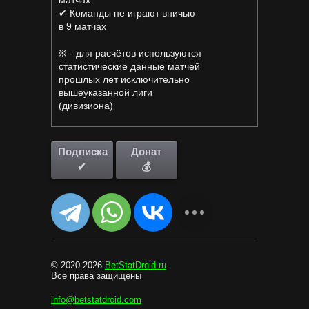
✔ Команды не играют вничью
в 9 матчах
※ - для расчётов используются
статистические данные матчей
прошлых лет исключительно
вышеуказанной лиги
(дивизиона)
Подписка
Донат
✔
💰
© 2020-
2026
BetStatDroid.ru
Все права защищены
info@betstatdroid.com