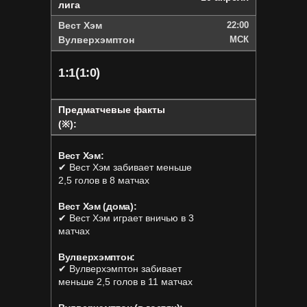
лига
Вест Хэм
22:00
Вулверхэмптон
МСК
1:1(1:0)
Предматчевые факты
(※):
Вест Хэм:
✔ Вест Хэм забивает меньше
2,5 голов в 8 матчах
Вест Хэм (дома):
✔ Вест Хэм играет вничью в 3
матчах
Вулверхэмптон:
✔ Вулверхэмптон забивает
меньше 2,5 голов в 11 матчах