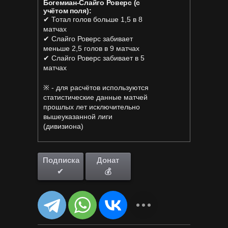
Богемиан-Слайго Роверc (с
учётом поля):
✔ Тотал голов больше 1,5 в 8
матчах
✔ Слайго Роверc забивает
меньше 2,5 голов в 9 матчах
✔ Слайго Роверc забивает в 5
матчах
※ - для расчётов используются
статистические данные матчей
прошлых лет исключительно
вышеуказанной лиги
(дивизиона)
Подписка
Донат
✔
💰