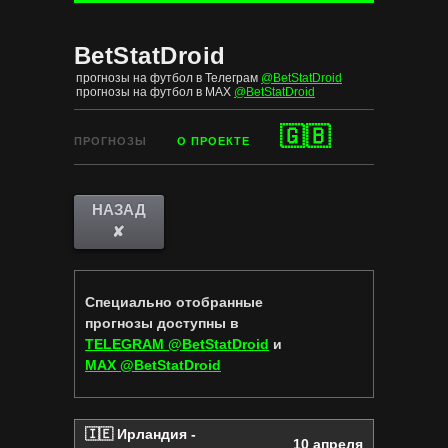
BetStatDroid
прогнозы на футбол в Телеграм
@BetStatDroid
прогнозы на футбол в MAX
@BetStatDroid
🇬🇧
ПРОГНОЗЫ
О ПРОЕКТЕ
НАЗАД
✘
Специально отобранные
прогнозы доступны в
TELEGRAM @BetStatDroid
и
MAX @BetStatDroid
🇮🇪 Ирландия -
10 апреля