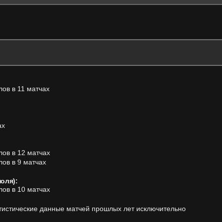
лов в 11 матчах
ах
лов в 12 матчах
лов в 9 матчах
оля):
лов в 10 матчах
атистические данные матчей прошлых лет исключительно