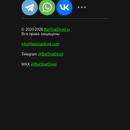
© 2020-
2026
BetStatDroid.ru
Все права защищены
info@betstatdroid.com
Telegram
@BetStatDroid
MAX
@BetStatDroid