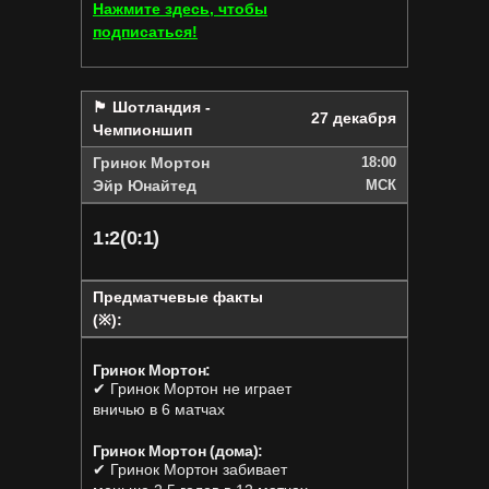
Нажмите здесь, чтобы
подписаться!
🏴󠁧󠁢󠁳󠁣󠁴󠁿 Шотландия -
27 декабря
Чемпионшип
Гринок Мортон
18:00
Эйр Юнайтед
МСК
1:2(0:1)
Предматчевые факты
(※):
Гринок Мортон:
✔ Гринок Мортон не играет
вничью в 6 матчах
Гринок Мортон (дома):
✔ Гринок Мортон забивает