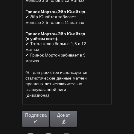
меньше 2,5 голов в 12 матчах
Гринок Мортон-Эйр Юнайтед:
✔ Эйр Юнайтед забивает
меньше 2,5 голов в 11 матчах
Гринок Мортон-Эйр Юнайтед
(с учётом поля):
✔ Тотал голов больше 1,5 в 12
матчах
✔ Гринок Мортон забивает в 9
матчах
※ - для расчётов используются
статистические данные матчей
прошлых лет исключительно
вышеуказанной лиги
(дивизиона)
Подписка
Донат
✔
💰