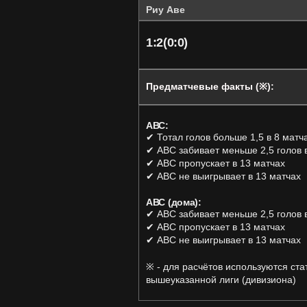
Риу Аве
1:2(0:0)
Предматчевые факты (※):
АВС:
✔ Тотал голов больше 1,5 в 8 матч
✔ АВС забивает меньше 2,5 голов 
✔ АВС пропускает в 13 матчах
✔ АВС не выигрывает в 13 матчах
АВС (дома):
✔ АВС забивает меньше 2,5 голов 
✔ АВС пропускает в 13 матчах
✔ АВС не выигрывает в 13 матчах
※ - для расчётов используются ст
вышеуказанной лиги (дивизиона)