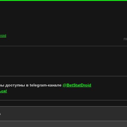
roid
П
ы доступны в telegram-канале
@BetStatDroid
ься!
а