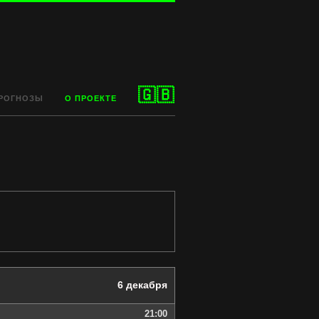
🇬🇧
РОГНОЗЫ
О ПРОЕКТЕ
6 декабря
21:00