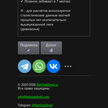
✔ Лозанна забивает в 7 матчах
※ - для расчётов используются
статистические данные матчей
прошлых лет исключительно
вышеуказанной лиги
(дивизиона)
Подписка
Донат
✔
💰
© 2020-
2026
BetStatDroid.ru
Все права защищены
info@betstatdroid.com
Telegram
@BetStatDroid