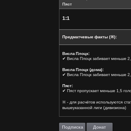
Пяст
1:1
Предматчевые факты (※):
Висла Плоцк:
✔ Висла Плоцк забивает меньше 2,
Висла Плоцк (дома):
✔ Висла Плоцк забивает меньше 2,
Пяст:
✔ Пяст пропускает меньше 1,5 голо
※ - для расчётов используются ст
вышеуказанной лиги (дивизиона)
Подписка
Донат