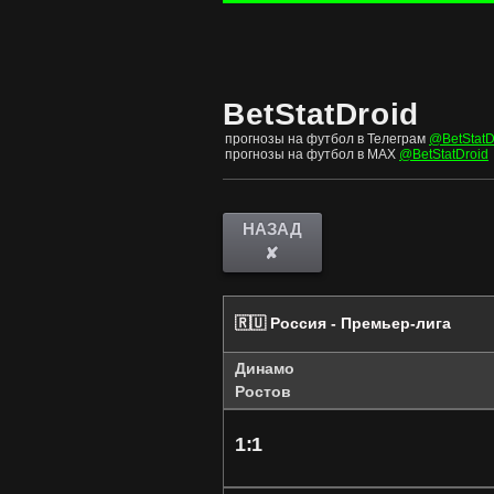
BetStatDroid
прогнозы на футбол в Телеграм
@BetStatD
прогнозы на футбол в MAX
@BetStatDroid
НАЗАД
✘
🇷🇺 Россия - Премьер-лига
Динамо
Ростов
1:1