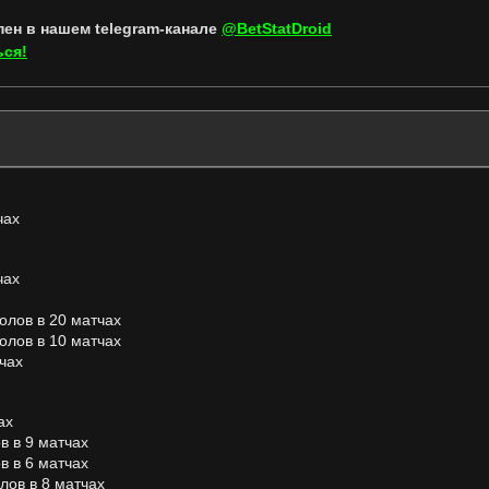
ен в нашем telegram-канале
@BetStatDroid
ься!
чах
чах
олов в 20 матчах
олов в 10 матчах
чах
ах
в в 9 матчах
в в 6 матчах
лов в 8 матчах