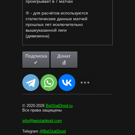
проигрывает в 7 матчах
※ - для расчётов используются
статистические данные матчей
прошлых лет исключительно
вышеуказанной лиги
(дивизиона)
Подписка
Донат
✔
💰
© 2020-
2026
BetStatDroid.ru
Все права защищены
info@betstatdroid.com
Telegram
@BetStatDroid