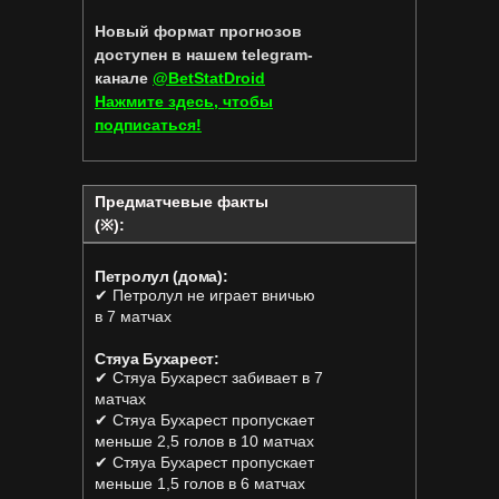
Новый формат прогнозов
доступен в нашем telegram-
канале
@BetStatDroid
Нажмите здесь, чтобы
подписаться!
Предматчевые факты
(※):
Петролул (дома):
✔ Петролул не играет вничью
в 7 матчах
Стяуа Бухарест:
✔ Стяуа Бухарест забивает в 7
матчах
✔ Стяуа Бухарест пропускает
меньше 2,5 голов в 10 матчах
✔ Стяуа Бухарест пропускает
меньше 1,5 голов в 6 матчах