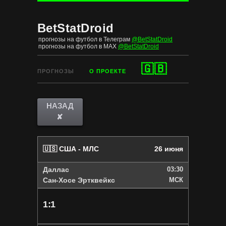
BetStatDroid
прогнозы на футбол в Телеграм
@BetStatDroid
прогнозы на футбол в MAX
@BetStatDroid
🇬🇧
ПРОГНОЗЫ
О ПРОЕКТЕ
НАЗАД
✘
🇺🇸 США - МЛС
26 июня
Даллас
03:30
Сан-Хосе Эртквейкс
МСК
1:1