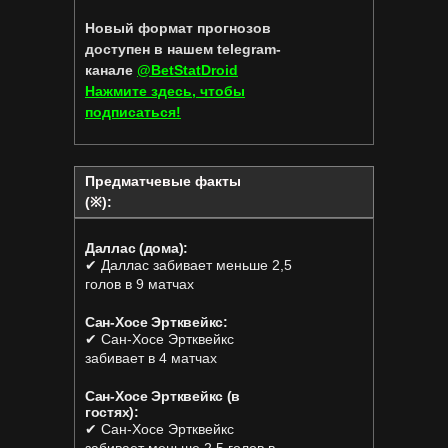
Новый формат прогнозов
доступен в нашем telegram-
канале
@BetStatDroid
Нажмите здесь, чтобы
подписаться!
Предматчевые факты
(※):
Даллас (дома):
✔ Даллас забивает меньше 2,5
голов в 9 матчах
Сан-Хосе Эртквейкс:
✔ Сан-Хосе Эртквейкс
забивает в 4 матчах
Сан-Хосе Эртквейкс (в
гостях):
✔ Сан-Хосе Эртквейкс
забивает меньше 2,5 голов в