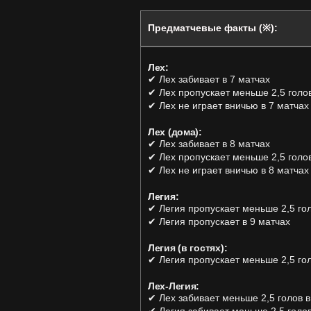
Предматчевые факты (※):
Лех:
✔ Лех забивает в 7 матчах
✔ Лех пропускает меньше 2,5 голов
✔ Лех не играет вничью в 7 матчах
Лех (дома):
✔ Лех забивает в 8 матчах
✔ Лех пропускает меньше 2,5 голов
✔ Лех не играет вничью в 8 матчах
Легия:
✔ Легия пропускает меньше 2,5 гол
✔ Легия пропускает в 9 матчах
Легия (в гостях):
✔ Легия пропускает меньше 2,5 гол
Лех-Легия:
✔ Лех забивает меньше 2,5 голов в
✔ Легия забивает меньше 2,5 голов