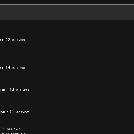
 в 22 матчах
 в 14 матчах
ов в 14 матчах
ов в 11 матчах
 16 матчах
 в 14 матчах