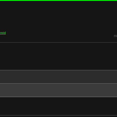
roid
П