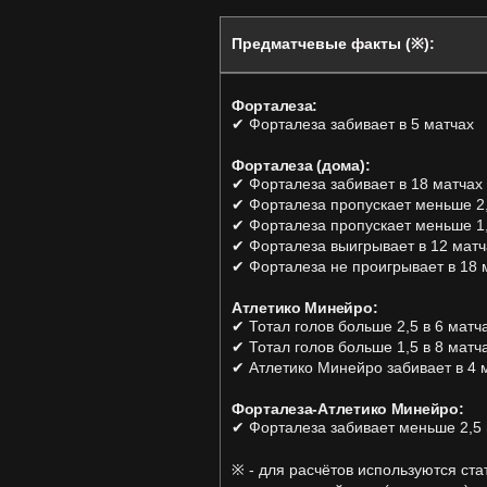
Предматчевые факты (※):
Форталеза:
✔ Форталеза забивает в 5 матчах
Форталеза (дома):
✔ Форталеза забивает в 18 матчах
✔ Форталеза пропускает меньше 2,
✔ Форталеза пропускает меньше 1,
✔ Форталеза выигрывает в 12 матч
✔ Форталеза не проигрывает в 18 
Атлетико Минейро:
✔ Тотал голов больше 2,5 в 6 матч
✔ Тотал голов больше 1,5 в 8 матч
✔ Атлетико Минейро забивает в 4 
Форталеза-Атлетико Минейро:
✔ Форталеза забивает меньше 2,5 
※ - для расчётов используются ст