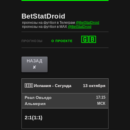
BetStatDroid
прогнозы на футбол в Телеграм
@BetStatDroid
прогнозы на футбол в MAX
@BetStatDroid
🇬🇧
ПРОГНОЗЫ
О ПРОЕКТЕ
НАЗАД
✘
🇪🇸 Испания - Сегунда
13 октября
Реал Овьедо
17:15
Альмерия
МСК
2:1(1:1)