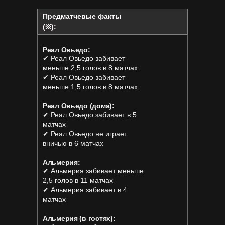
Предматчевые факты
(※):
Реал Овьедо:
✔ Реал Овьедо забивает
меньше 2,5 голов в 8 матчах
✔ Реал Овьедо забивает
меньше 1,5 голов в 8 матчах
Реал Овьедо (дома):
✔ Реал Овьедо забивает в 5
матчах
✔ Реал Овьедо не играет
вничью в 6 матчах
Альмерия:
✔ Альмерия забивает меньше
2,5 голов в 11 матчах
✔ Альмерия забивает в 4
матчах
Альмерия (в гостях):