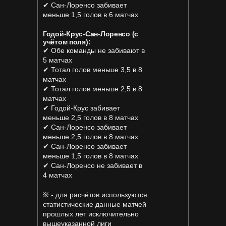
✔ Сан-Лоренсо забивает
меньше 1,5 голов в 6 матчах
Годой-Крус-Сан-Лоренсо (с
учётом поля):
✔ Обе команды не забивают в
5 матчах
✔ Тотал голов меньше 3,5 в 8
матчах
✔ Тотал голов меньше 2,5 в 8
матчах
✔ Годой-Крус забивает
меньше 2,5 голов в 8 матчах
✔ Сан-Лоренсо забивает
меньше 2,5 голов в 8 матчах
✔ Сан-Лоренсо забивает
меньше 1,5 голов в 8 матчах
✔ Сан-Лоренсо не забивает в
4 матчах
※ - для расчётов используются
статистические данные матчей
прошлых лет исключительно
вышеуказанной лиги