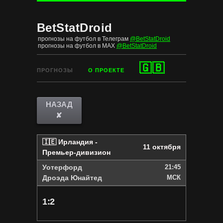
BetStatDroid
прогнозы на футбол в Телеграм
@BetStatDroid
прогнозы на футбол в MAX
@BetStatDroid
🇬🇧
ПРОГНОЗЫ
О ПРОЕКТЕ
НАЗАД
✘
🇮🇪 Ирландия -
11 октября
Премьер-дивизион
Уотерфорд
21:45
Дроэда Юнайтед
МСК
1:2