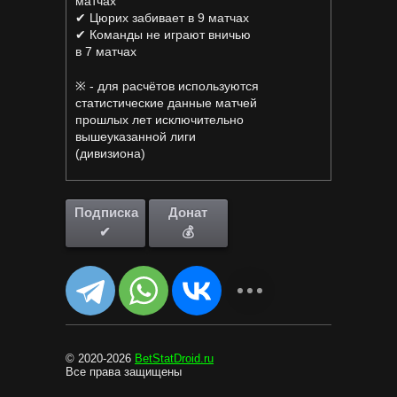
матчах
✔ Цюрих забивает в 9 матчах
✔ Команды не играют вничью
в 7 матчах
※ - для расчётов используются
статистические данные матчей
прошлых лет исключительно
вышеуказанной лиги
(дивизиона)
Подписка
Донат
✔
💰
© 2020-
2026
BetStatDroid.ru
Все права защищены