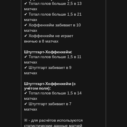
✔ Тотал голов больше 2,5 в 13
матчах
✔ Тотал голов больше 1,5 в 21
матчах
✔ Хоффенхейм забивает в 10
матчах
✔ Хоффенхейм не играет
вничью в 8 матчах
Штуттгарт-Хоффенхейм:
✔ Тотал голов больше 1,5 в 11
матчах
✔ Штуттгарт забивает в 9
матчах
Штуттгарт-Хоффенхейм (с
учётом поля):
✔ Тотал голов больше 1,5 в 14
матчах
✔ Штуттгарт забивает в 7
матчах
※ - для расчётов используются
статистические данные матчей