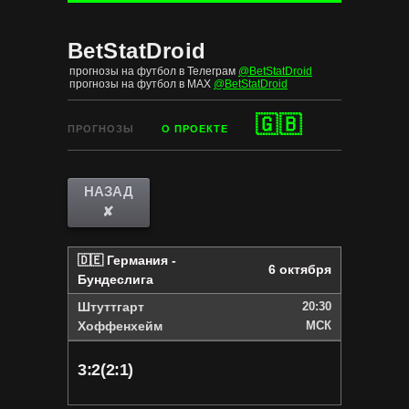
BetStatDroid
прогнозы на футбол в Телеграм
@BetStatDroid
прогнозы на футбол в MAX
@BetStatDroid
🇬🇧
ПРОГНОЗЫ
О ПРОЕКТЕ
НАЗАД
✘
🇩🇪 Германия -
6 октября
Бундеслига
Штуттгарт
20:30
Хоффенхейм
МСК
3:2(2:1)