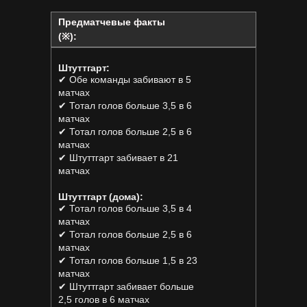
Предматчевые факты
(※):
Штуттгарт:
✔ Обе команды забивают в 5
матчах
✔ Тотал голов больше 3,5 в 6
матчах
✔ Тотал голов больше 2,5 в 6
матчах
✔ Штуттгарт забивает в 21
матчах
Штуттгарт (дома):
✔ Тотал голов больше 3,5 в 4
матчах
✔ Тотал голов больше 2,5 в 6
матчах
✔ Тотал голов больше 1,5 в 23
матчах
✔ Штуттгарт забивает больше
2,5 голов в 6 матчах