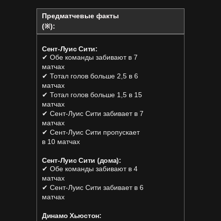
Предматчевые факты
(※):
Сент-Луис Сити:
✔ Обе команды забивают в 7
матчах
✔ Тотал голов больше 2,5 в 6
матчах
✔ Тотал голов больше 1,5 в 15
матчах
✔ Сент-Луис Сити забивает в 7
матчах
✔ Сент-Луис Сити пропускает
в 10 матчах
Сент-Луис Сити (дома):
✔ Обе команды забивают в 4
матчах
✔ Сент-Луис Сити забивает в 6
матчах
Динамо Хьюстон: