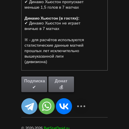
✔ Динамо Хьюстон пропускает
меньше 1,5 голов в 7 матчах
Динамо Хьюстон (в гостях):
✔ Динамо Хьюстон не играет
вничью в 7 матчах
※ - для расчётов используются
статистические данные матчей
прошлых лет исключительно
вышеуказанной лиги
(дивизиона)
Подписка
Донат
✔
💰
© 2020-
2026
BetStatDroid.ru