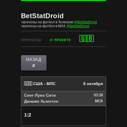
BetStatDroid
прогнозы на футбол в Телеграм
@BetStatDroid
прогнозы на футбол в MAX
@BetStatDroid
🇬🇧
ПРОГНОЗЫ
О ПРОЕКТЕ
НАЗАД
✘
🇺🇸 США - МЛС
6 октября
Сент-Луис Сити
03:30
Динамо Хьюстон
МСК
1:2