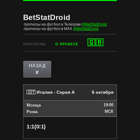
BetStatDroid
прогнозы на футбол в Телеграм
@BetStatDroid
прогнозы на футбол в MAX
@BetStatDroid
🇬🇧
ПРОГНОЗЫ
О ПРОЕКТЕ
НАЗАД
✘
🇮🇹 Италия - Серия А
6 октября
Монца
19:00
Рома
МСК
1:1(0:1)