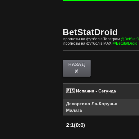
BetStatDroid
прогнозы на футбол в Телеграм
@BetStatD
прогнозы на футбол в MAX
@BetStatDroid
НАЗАД
✘
🇪🇸 Испания - Сегунда
Депортиво Ла-Корунья
Малага
2:1(0:0)