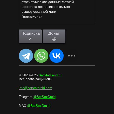
статистические данные матчей
прошлых лет исключительно
вышеуказанной лиги
(дивизиона)
Подписка
Донат
✔
💰
© 2020-
2026
BetStatDroid.ru
Все права защищены
info@betstatdroid.com
Telegram
@BetStatDroid
MAX
@BetStatDroid