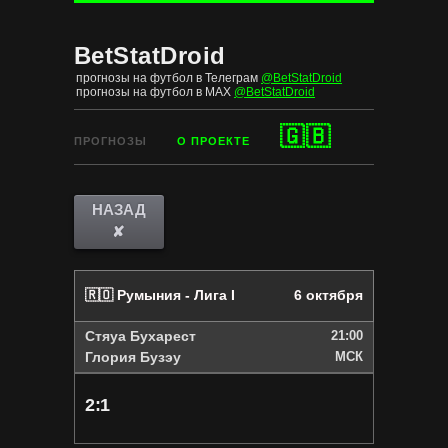
BetStatDroid
прогнозы на футбол в Телеграм
@BetStatDroid
прогнозы на футбол в MAX
@BetStatDroid
🇬🇧
ПРОГНОЗЫ
О ПРОЕКТЕ
НАЗАД
✘
🇷🇴 Румыния - Лига I
6 октября
Стяуа Бухарест
21:00
Глория Бузэу
МСК
2:1