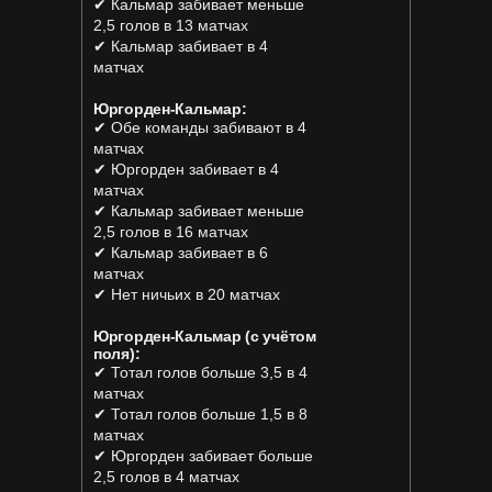
✔ Кальмар забивает меньше
2,5 голов в 13 матчах
✔ Кальмар забивает в 4
матчах
Юргорден-Кальмар:
✔ Обе команды забивают в 4
матчах
✔ Юргорден забивает в 4
матчах
✔ Кальмар забивает меньше
2,5 голов в 16 матчах
✔ Кальмар забивает в 6
матчах
✔ Нет ничьих в 20 матчах
Юргорден-Кальмар (с учётом
поля):
✔ Тотал голов больше 3,5 в 4
матчах
✔ Тотал голов больше 1,5 в 8
матчах
✔ Юргорден забивает больше
2,5 голов в 4 матчах