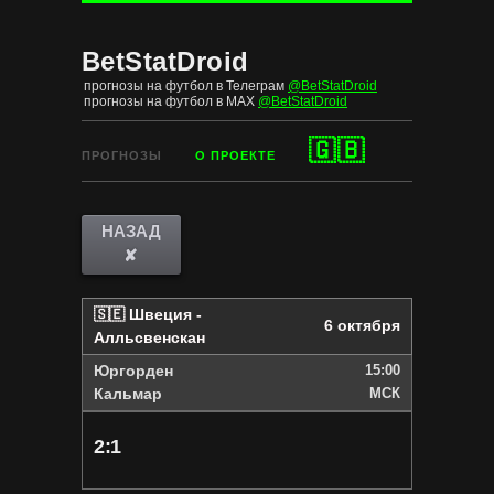
BetStatDroid
прогнозы на футбол в Телеграм
@BetStatDroid
прогнозы на футбол в MAX
@BetStatDroid
🇬🇧
ПРОГНОЗЫ
О ПРОЕКТЕ
НАЗАД
✘
🇸🇪 Швеция -
6 октября
Алльсвенскан
Юргорден
15:00
Кальмар
МСК
2:1