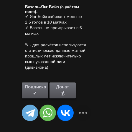
Базель-Янг Бойз (с учётом
поля):
✔ Янг Бойз забивает меньше
2,5 голов в 10 матчах
✔ Базель не проигрывает в 6
матчах
※ - для расчётов используются
статистические данные матчей
прошлых лет исключительно
вышеуказанной лиги
(дивизиона)
Подписка
Донат
✔
💰