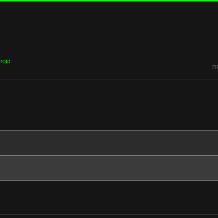
roid
П