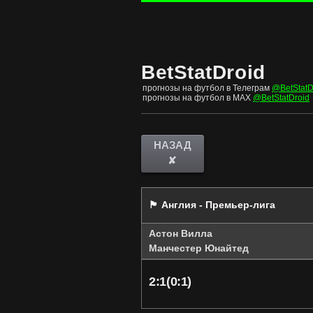
BetStatDroid
прогнозы на футбол в Телеграм
@BetStatD
прогнозы на футбол в MAX
@BetStatDroid
НАЗАД
✘
🏴󠁧󠁢󠁥󠁮󠁧󠁿 Англия - Премьер-лига
Астон Вилла
Манчестер Юнайтед
2:1(0:1)