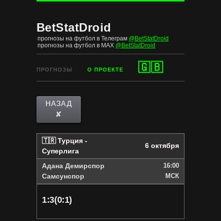
BetStatDroid
прогнозы на футбол в Телеграм
@BetStatDroid
прогнозы на футбол в MAX
@BetStatDroid
🇬🇧
ПРОГНОЗЫ
О ПРОЕКТЕ
НАЗАД
✘
🇹🇷 Турция -
6 октября
Суперлига
Адана Демирспор
16:00
Самсунспор
МСК
1:3(0:1)