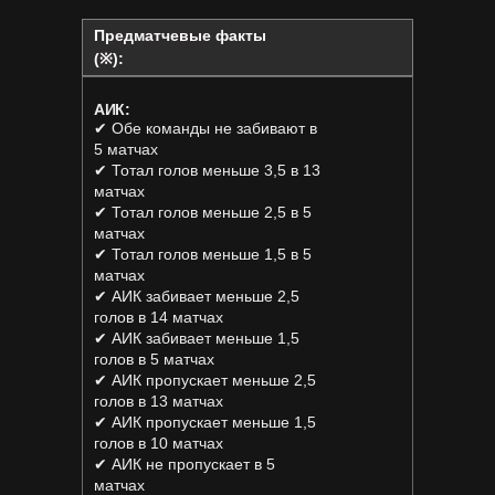
Предматчевые факты
(※):
АИК:
✔ Обе команды не забивают в
5 матчах
✔ Тотал голов меньше 3,5 в 13
матчах
✔ Тотал голов меньше 2,5 в 5
матчах
✔ Тотал голов меньше 1,5 в 5
матчах
✔ АИК забивает меньше 2,5
голов в 14 матчах
✔ АИК забивает меньше 1,5
голов в 5 матчах
✔ АИК пропускает меньше 2,5
голов в 13 матчах
✔ АИК пропускает меньше 1,5
голов в 10 матчах
✔ АИК не пропускает в 5
матчах