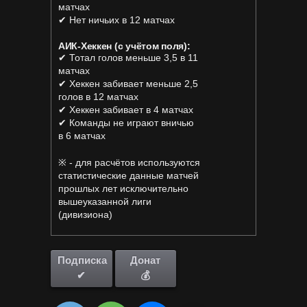
матчах
✔ Нет ничьих в 12 матчах
АИК-Хеккен (с учётом поля):
✔ Тотал голов меньше 3,5 в 11
матчах
✔ Хеккен забивает меньше 2,5
голов в 12 матчах
✔ Хеккен забивает в 4 матчах
✔ Команды не играют вничью
в 6 матчах
※ - для расчётов используются
статистические данные матчей
прошлых лет исключительно
вышеуказанной лиги
(дивизиона)
Подписка
Донат
✔
💰