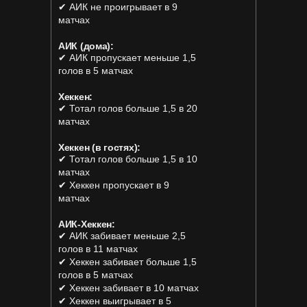
✔ АИК не проигрывает в 9
матчах
АИК (дома):
✔ АИК пропускает меньше 1,5
голов в 5 матчах
Хеккен:
✔ Тотал голов больше 1,5 в 20
матчах
Хеккен (в гостях):
✔ Тотал голов больше 1,5 в 10
матчах
✔ Хеккен пропускает в 9
матчах
АИК-Хеккен:
✔ АИК забивает меньше 2,5
голов в 11 матчах
✔ Хеккен забивает больше 1,5
голов в 5 матчах
✔ Хеккен забивает в 10 матчах
✔ Хеккен выигрывает в 5