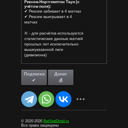
Рексем-Нортгемптон Таун (с
учётом поля):
✔ Рексем забивает в 4 матчах
✔ Рексем выигрывает в 4
матчах
※ - для расчётов используются
статистические данные матчей
прошлых лет исключительно
вышеуказанной лиги
(дивизиона)
Подписка
Донат
✔
💰
© 2020-
2026
BetStatDroid.ru
Все права защищены