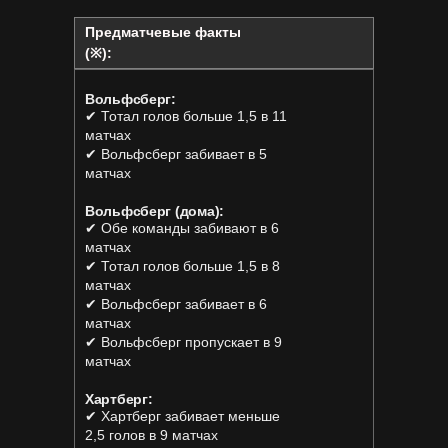
Предматчевые факты
(※):
Вольфсберг:
✔ Тотал голов больше 1,5 в 11
матчах
✔ Вольфсберг забивает в 5
матчах
Вольфсберг (дома):
✔ Обе команды забивают в 6
матчах
✔ Тотал голов больше 1,5 в 8
матчах
✔ Вольфсберг забивает в 6
матчах
✔ Вольфсберг пропускает в 9
матчах
Хартберг:
✔ Хартберг забивает меньше
2,5 голов в 9 матчах