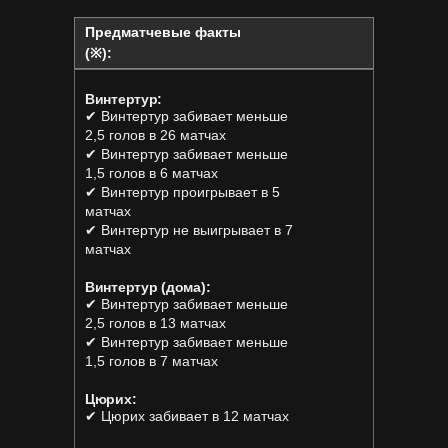
Предматчевые факты
(※):
Винтертур:
✔ Винтертур забивает меньше
2,5 голов в 26 матчах
✔ Винтертур забивает меньше
1,5 голов в 6 матчах
✔ Винтертур проигрывает в 5
матчах
✔ Винтертур не выигрывает в 7
матчах
Винтертур (дома):
✔ Винтертур забивает меньше
2,5 голов в 13 матчах
✔ Винтертур забивает меньше
1,5 голов в 7 матчах
Цюрих:
✔ Цюрих забивает в 12 матчах