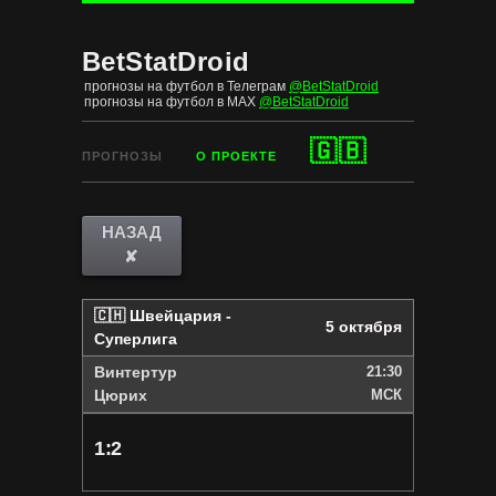
BetStatDroid
прогнозы на футбол в Телеграм
@BetStatDroid
прогнозы на футбол в MAX
@BetStatDroid
🇬🇧
ПРОГНОЗЫ
О ПРОЕКТЕ
НАЗАД
✘
🇨🇭 Швейцария -
5 октября
Суперлига
Винтертур
21:30
Цюрих
МСК
1:2