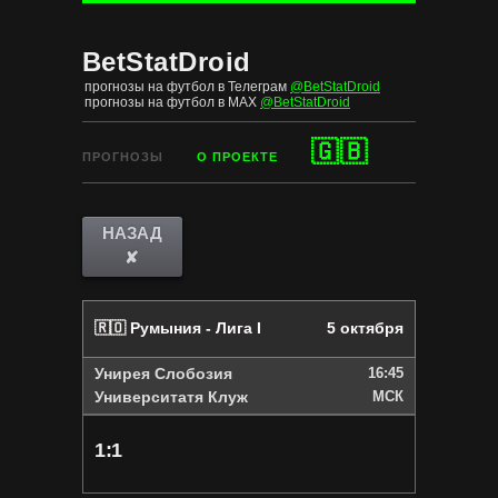
BetStatDroid
прогнозы на футбол в Телеграм
@BetStatDroid
прогнозы на футбол в MAX
@BetStatDroid
🇬🇧
ПРОГНОЗЫ
О ПРОЕКТЕ
НАЗАД
✘
🇷🇴 Румыния - Лига I
5 октября
Унирея Слобозия
16:45
Университатя Клуж
МСК
1:1