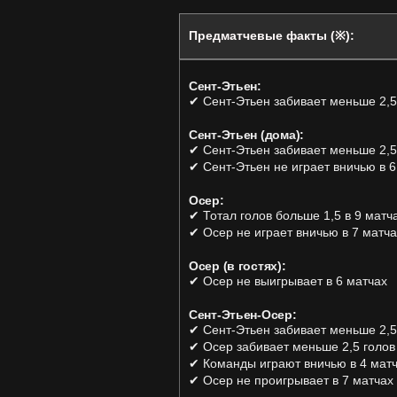
Предматчевые факты (※):
Сент-Этьен:
✔ Сент-Этьен забивает меньше 2,5 
Сент-Этьен (дома):
✔ Сент-Этьен забивает меньше 2,5 
✔ Сент-Этьен не играет вничью в 6
Осер:
✔ Тотал голов больше 1,5 в 9 матч
✔ Осер не играет вничью в 7 матча
Осер (в гостях):
✔ Осер не выигрывает в 6 матчах
Сент-Этьен-Осер:
✔ Сент-Этьен забивает меньше 2,5 
✔ Осер забивает меньше 2,5 голов 
✔ Команды играют вничью в 4 мат
✔ Осер не проигрывает в 7 матчах