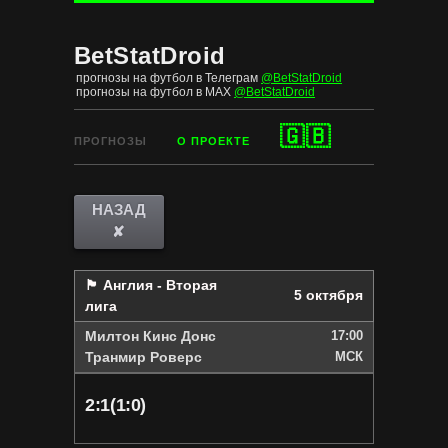
BetStatDroid
прогнозы на футбол в Телеграм
@BetStatDroid
прогнозы на футбол в MAX
@BetStatDroid
🇬🇧
ПРОГНОЗЫ
О ПРОЕКТЕ
НАЗАД
✘
🏴󠁧󠁢󠁥󠁮󠁧󠁿 Англия - Вторая
5 октября
лига
Милтон Кинс Донс
17:00
Транмир Роверс
МСК
2:1(1:0)