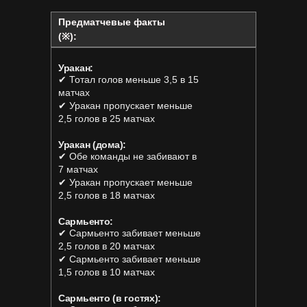
Предматчевые факты
(※):
Уракан:
✔ Тотал голов меньше 3,5 в 15
матчах
✔ Уракан пропускает меньше
2,5 голов в 25 матчах
Уракан (дома):
✔ Обе команды не забивают в
7 матчах
✔ Уракан пропускает меньше
2,5 голов в 18 матчах
Сармьенто:
✔ Сармьенто забивает меньше
2,5 голов в 20 матчах
✔ Сармьенто забивает меньше
1,5 голов в 10 матчах
Сармьенто (в гостях):