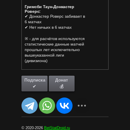
Гримсби Таун-Донкастер
Роверс:
✔ Донкастер Роверс забивает в
6 матчах
✔ Нет ничьих в 6 матчах
※ - для расчётов используются
статистические данные матчей
прошлых лет исключительно
вышеуказанной лиги
(дивизиона)
Подписка
Донат
✔
💰
© 2020-
2026
BetStatDroid.ru