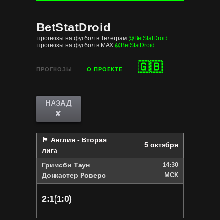
BetStatDroid
прогнозы на футбол в Телеграм
@BetStatDroid
прогнозы на футбол в MAX
@BetStatDroid
🇬🇧
ПРОГНОЗЫ
О ПРОЕКТЕ
НАЗАД
✘
🏴󠁧󠁢󠁥󠁮󠁧󠁿 Англия - Вторая
5 октября
лига
Гримсби Таун
14:30
Донкастер Роверс
МСК
2:1(1:0)