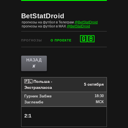
BetStatDroid
прогнозы на футбол в Телеграм
@BetStatDroid
прогнозы на футбол в MAX
@BetStatDroid
🇬🇧
ПРОГНОЗЫ
О ПРОЕКТЕ
НАЗАД
✘
🇵🇱 Польша -
5 октября
Экстракласса
Гурник Забже
18:30
Заглембе
МСК
2:1