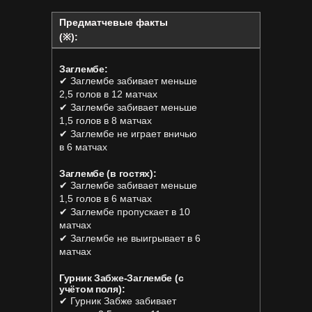
Предматчевые факты
(※):
Заглембе:
✔ Заглембе забивает меньше
2,5 голов в 12 матчах
✔ Заглембе забивает меньше
1,5 голов в 8 матчах
✔ Заглембе не играет вничью
в 6 матчах
Заглембе (в гостях):
✔ Заглембе забивает меньше
1,5 голов в 6 матчах
✔ Заглембе пропускает в 10
матчах
✔ Заглембе не выигрывает в 6
матчах
Гурник Забже-Заглембе (с
учётом поля):
✔ Гурник Забже забивает