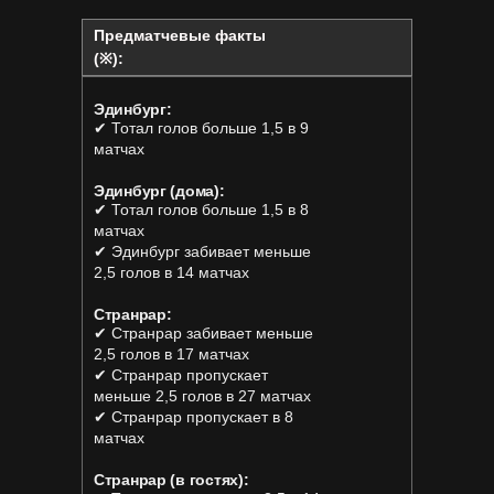
Предматчевые факты
(※):
Эдинбург:
✔ Тотал голов больше 1,5 в 9
матчах
Эдинбург (дома):
✔ Тотал голов больше 1,5 в 8
матчах
✔ Эдинбург забивает меньше
2,5 голов в 14 матчах
Странрар:
✔ Странрар забивает меньше
2,5 голов в 17 матчах
✔ Странрар пропускает
меньше 2,5 голов в 27 матчах
✔ Странрар пропускает в 8
матчах
Странрар (в гостях):