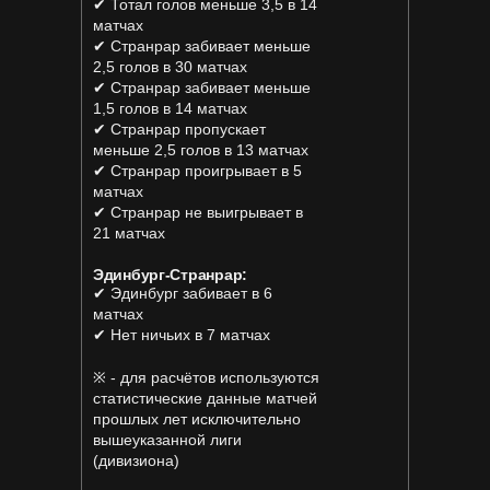
✔ Тотал голов меньше 3,5 в 14
матчах
✔ Странрар забивает меньше
2,5 голов в 30 матчах
✔ Странрар забивает меньше
1,5 голов в 14 матчах
✔ Странрар пропускает
меньше 2,5 голов в 13 матчах
✔ Странрар проигрывает в 5
матчах
✔ Странрар не выигрывает в
21 матчах
Эдинбург-Странрар:
✔ Эдинбург забивает в 6
матчах
✔ Нет ничьих в 7 матчах
※ - для расчётов используются
статистические данные матчей
прошлых лет исключительно
вышеуказанной лиги
(дивизиона)